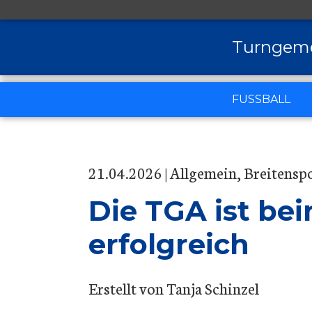
Turngemei
FUSSBALL
JUNIOREN
LEISTUNG
KURSE
VEREIN
INFORMAT
AKTUELLE
21.04.2026
Allgemein
Breitenspo
WEIBLICH
BREITENSP
Bambini
Pilates
Die Vorstan
Die TGA ist be
F-Jugend
Liebscher &
Mitgliedsch
erfolgreich
E-Jugend
Sponsoren
D-Jugend
Chronik
B-Jugend
Erstellt von
Tanja Schinzel