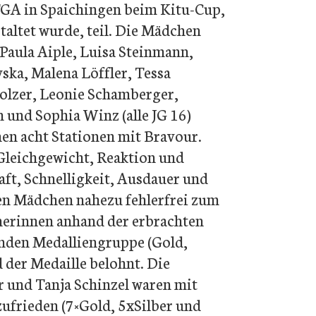
A in Spaichingen beim Kitu-Cup,
Allgemeinturnen weiblich (6-
7 Jahre)
altet wurde, teil. Die Mädchen
Allgemeinturnen weiblich (8-
Paula Aiple, Luisa Steinmann,
9 Jahre)
vska, Malena Löffler, Tessa
Allgemeinturnen weiblich (10-
18 Jahre)
 Holzer, Leonie Schamberger,
 und Sophia Winz (alle JG 16)
en acht Stationen mit Bravour.
Gleichgewicht, Reaktion und
aft, Schnelligkeit, Ausdauer und
en Mädchen nahezu fehlerfrei zum
erinnen anhand der erbrachten
enden Medalliengruppe (Gold,
 der Medaille belohnt. Die
 und Tanja Schinzel waren mit
ufrieden (7×Gold, 5xSilber und