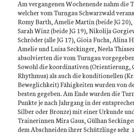
Am vergangenen Wochenende nahm die TG
MZH/TuB Villingendorf
welcher vom Turngau Schwarzwald veranst
Romy Barth, Amelie Martin (beide JG 20), 
Sarah Winz (beide JG 19), Nikolija Gorgie
Schröder (alle JG 17), Gioia Fuchs, Alina
Amelie und Luisa Seckinger, Neela Thissen
absolvierten die vom Turngau vorgegeben
Sowohl die koordinativen (Orientierung, 
Rhythmus) als auch die konditionellen (Kr
Beweglichkeit) Fähigkeiten wurden von d
besten gegeben. Am Ende wurden die Turn
Punkte je nach Jahrgang in der entsprech
Silber oder Bronze) mit einer Urkunde und
Trainerinnen Mira Gaus, Gülhan Seckinger
dem Abschneiden ihrer Schützlinge sehr z