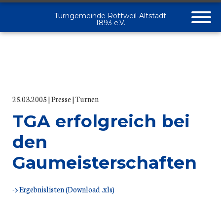
Turngemeinde Rottweil-Altstadt
1893 e.V.
25.03.2005
Presse
Turnen
TGA erfolgreich bei
den
Gaumeisterschaften
-> Ergebnislisten (Download .xls)