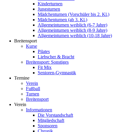
Kinderturnen
Jungsturnen
Mädchenturnen (Vorschüler bis 2. Kl.)
Mädchenturnen (ab 3. Kl.)
Allgemeinturnen weiblich (6-7 Jahre)
Allgemeinturnen weiblich (8-9 Jahre)
Allgemeinturnen weiblich (10-18 Jahre)
Breitensport
Kurse
Pilates
Liebscher & Bracht
Breitensport: Sonstiges
Fit Mix
Senioren-Gymnastik
Termine
Verein
Fußball
Turnen
Breitensport
Verein
Informationen
Die Vorstandschaft
Mitgliedschaft
Sponsoren
Chronik