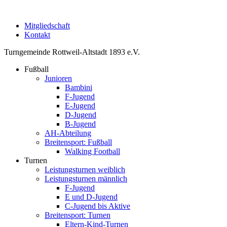
Mitgliedschaft
Kontakt
Turngemeinde Rottweil-Altstadt 1893 e.V.
Fußball
Junioren
Bambini
F-Jugend
E-Jugend
D-Jugend
B-Jugend
AH-Abteilung
Breitensport: Fußball
Walking Football
Turnen
Leistungsturnen weiblich
Leistungsturnen männlich
F-Jugend
E und D-Jugend
C-Jugend bis Aktive
Breitensport: Turnen
Eltern-Kind-Turnen