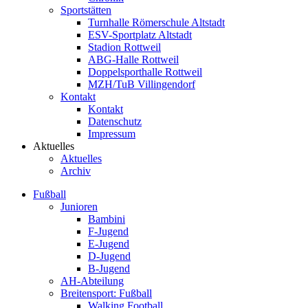
Sportstätten
Turnhalle Römerschule Altstadt
ESV-Sportplatz Altstadt
Stadion Rottweil
ABG-Halle Rottweil
Doppelsporthalle Rottweil
MZH/TuB Villingendorf
Kontakt
Kontakt
Datenschutz
Impressum
Aktuelles
Aktuelles
Archiv
Fußball
Junioren
Bambini
F-Jugend
E-Jugend
D-Jugend
B-Jugend
AH-Abteilung
Breitensport: Fußball
Walking Football