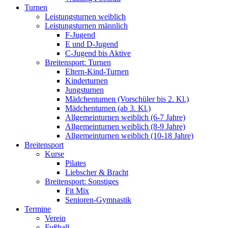
Turnen
Leistungsturnen weiblich
Leistungsturnen männlich
F-Jugend
E und D-Jugend
C-Jugend bis Aktive
Breitensport: Turnen
Eltern-Kind-Turnen
Kinderturnen
Jungsturnen
Mädchenturnen (Vorschüler bis 2. Kl.)
Mädchenturnen (ab 3. Kl.)
Allgemeinturnen weiblich (6-7 Jahre)
Allgemeinturnen weiblich (8-9 Jahre)
Allgemeinturnen weiblich (10-18 Jahre)
Breitensport
Kurse
Pilates
Liebscher & Bracht
Breitensport: Sonstiges
Fit Mix
Senioren-Gymnastik
Termine
Verein
Fußball