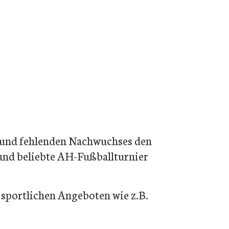
Allgemeinturnen weiblich (6-
7 Jahre)
Allgemeinturnen weiblich (8-
9 Jahre)
Allgemeinturnen weiblich (10-
18 Jahre)
Grund fehlenden Nachwuchses den
 und beliebte AH-Fußballturnier
 sportlichen Angeboten wie z.B.