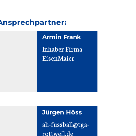
Ansprechpartner:
Armin Frank
Inhaber Firma
EisenMaier
Jürgen Höss
ah-fussball@tga-
rottweil.de