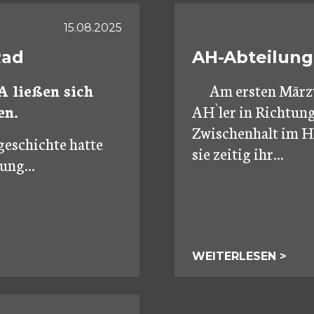
15.08.2025
Rad
AH-Abteilung
 ließen sich
Am ersten März
en.
AH`ler in Richtun
Zwischenhalt im Ho
geschichte hatte
sie zeitig ihr...
ung...
WEITERLESEN