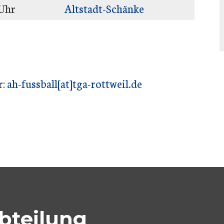
 Uhr
Altstadt-Schänke
r:
ah-fussball[at]tga-rottweil.de​​​​​​​​​​​​​​
bteilung