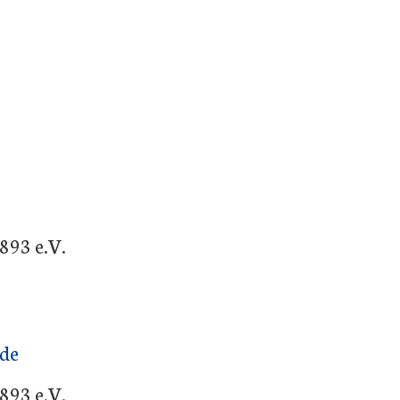
MZH/TuB Villingendorf
893 e.V.
.de
893 e.V.