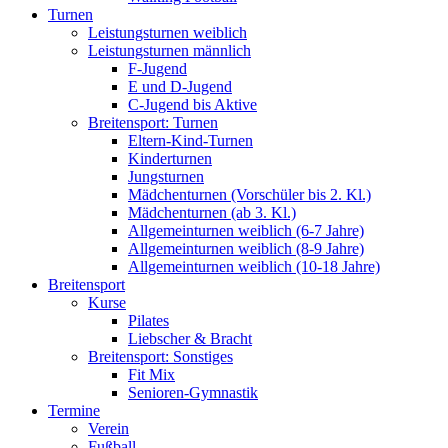
Turnen
Leistungsturnen weiblich
Leistungsturnen männlich
F-Jugend
E und D-Jugend
C-Jugend bis Aktive
Breitensport: Turnen
Eltern-Kind-Turnen
Kinderturnen
Jungsturnen
Mädchenturnen (Vorschüler bis 2. Kl.)
Mädchenturnen (ab 3. Kl.)
Allgemeinturnen weiblich (6-7 Jahre)
Allgemeinturnen weiblich (8-9 Jahre)
Allgemeinturnen weiblich (10-18 Jahre)
Breitensport
Kurse
Pilates
Liebscher & Bracht
Breitensport: Sonstiges
Fit Mix
Senioren-Gymnastik
Termine
Verein
Fußball