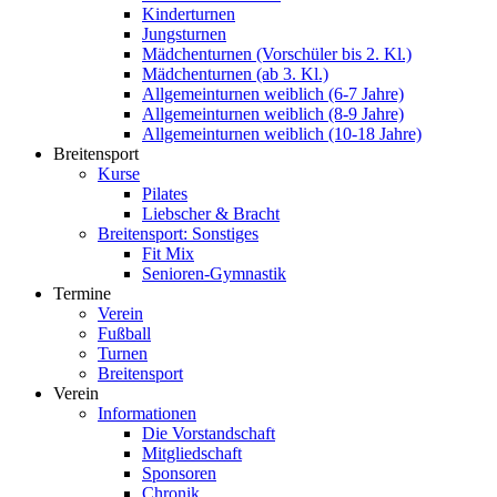
Kinderturnen
Jungsturnen
Mädchenturnen (Vorschüler bis 2. Kl.)
Mädchenturnen (ab 3. Kl.)
Allgemeinturnen weiblich (6-7 Jahre)
Allgemeinturnen weiblich (8-9 Jahre)
Allgemeinturnen weiblich (10-18 Jahre)
Breitensport
Kurse
Pilates
Liebscher & Bracht
Breitensport: Sonstiges
Fit Mix
Senioren-Gymnastik
Termine
Verein
Fußball
Turnen
Breitensport
Verein
Informationen
Die Vorstandschaft
Mitgliedschaft
Sponsoren
Chronik