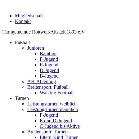
Mitgliedschaft
Kontakt
Turngemeinde Rottweil-Altstadt 1893 e.V.
Fußball
Junioren
Bambini
F-Jugend
E-Jugend
D-Jugend
B-Jugend
AH-Abteilung
Breitensport: Fußball
Walking Football
Turnen
Leistungsturnen weiblich
Leistungsturnen männlich
F-Jugend
E und D-Jugend
C-Jugend bis Aktive
Breitensport: Turnen
Eltern-Kind-Turnen