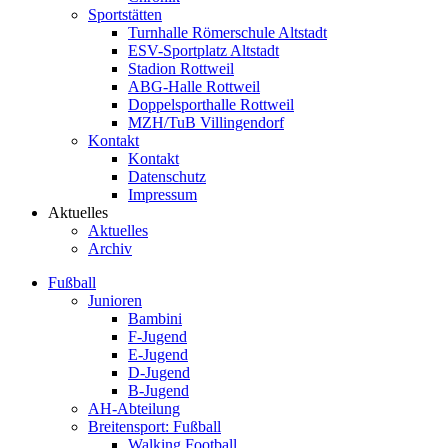
Sportstätten
Turnhalle Römerschule Altstadt
ESV-Sportplatz Altstadt
Stadion Rottweil
ABG-Halle Rottweil
Doppelsporthalle Rottweil
MZH/TuB Villingendorf
Kontakt
Kontakt
Datenschutz
Impressum
Aktuelles
Aktuelles
Archiv
Fußball
Junioren
Bambini
F-Jugend
E-Jugend
D-Jugend
B-Jugend
AH-Abteilung
Breitensport: Fußball
Walking Football